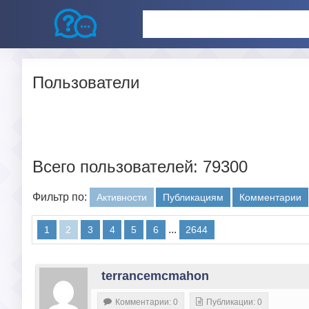
Пользователи
Всего пользователей: 79300
Фильтр по:
Активности
Публикациям
Комментарии
...
1
2
3
4
5
6
2644
terrancemcmahon
Комментарии: 0
Публикации: 0