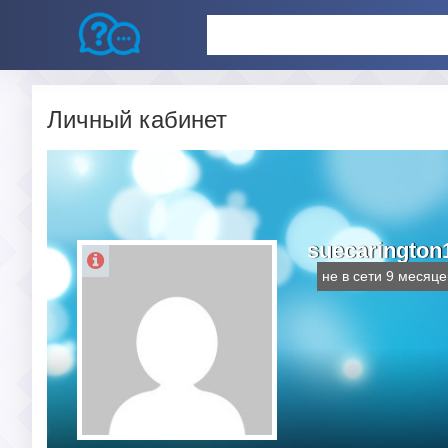
Личный кабинет
suecarington
не в сети 9 месяце