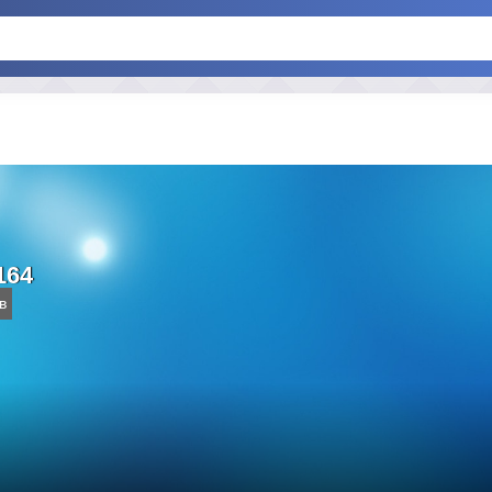
164
в